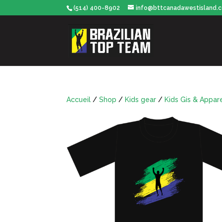
(514) 400-8902
info@bttcanadawestisland.
Accueil
/
Shop
/
Kids gear
/
Kids Gis & Appar