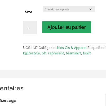
Size
quantité
Ajouter au panier
de
T-
Shirt
BTT
UGS :
ND
Catégorie :
Kids Gis & Apparel
Étiquettes 
pour
bjjlifestyle
,
btt
,
represent
,
teamshirt
,
tshirt
Enfants
entaires
dium, Large