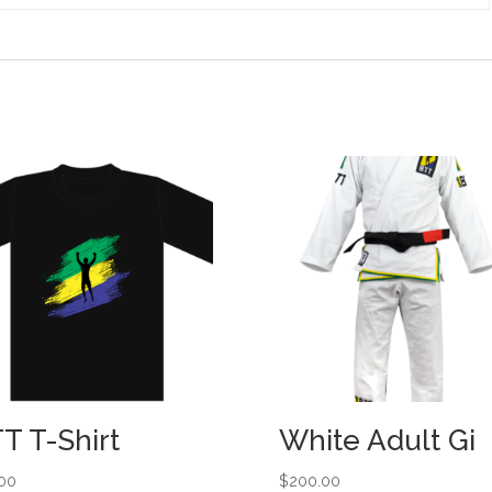
T T-Shirt
White Adult Gi
.00
$
200.00