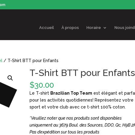
com
Accueil
À propos
Horaire
Nous joind
el
/ T-Shirt BTT pour Enfants
T-Shirt BTT pour Enfant
$
30.00
Le T-shirt
Brazilian Top Team
est élégant et parfa
pour les activités quotidiennes! Représentez votre
sport et votre club avec ce t-shirt 100% coton.
*Veuillez noter que nos produits sont disponibles
uniquement au 3679 Boul. des Sources, DDO, Qc, H9B 2
Pas d’expédition sur tous les produits