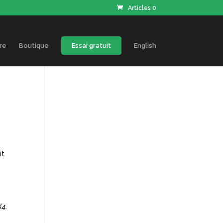
Articles 0
re
Boutique
Essai gratuit
English
s
it
K4.